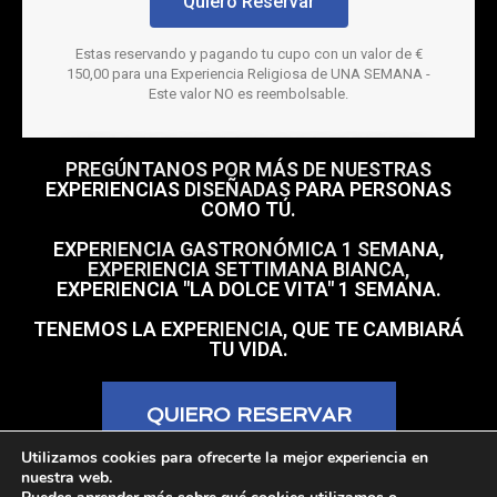
Quiero Reservar
Estas reservando y pagando tu cupo con un valor de €
150,00 para una Experiencia Religiosa de UNA SEMANA -
Este valor NO es reembolsable.
PREGÚNTANOS POR MÁS DE NUESTRAS
EXPERIENCIAS DISEÑADAS PARA PERSONAS
COMO TÚ.
EXPERIENCIA GASTRONÓMICA 1 SEMANA,
EXPERIENCIA SETTIMANA BIANCA,
EXPERIENCIA "LA DOLCE VITA" 1 SEMANA.
TENEMOS LA EXPERIENCIA, QUE TE CAMBIARÁ
TU VIDA.
QUIERO RESERVAR
Utilizamos cookies para ofrecerte la mejor experiencia en
nuestra web.
Estas reservando y pagando tu cupo con un valor de €
150,00 para una Experiencia Religiosa de UNA SEMANA